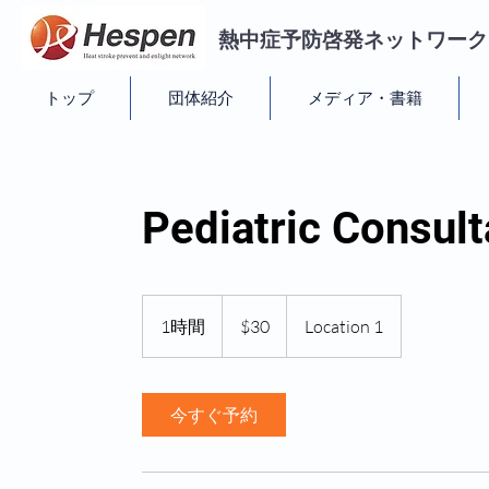
​熱中症予防啓発ネットワーク
トップ
団体紹介
メディア・書籍
Pediatric Consult
30
米
1時間
1
$30
Location 1
ド
ル
時
今すぐ予約