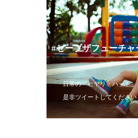
#セーブザフューチャ
​日常の「ヒヤリ・ハット」
是非ツイートしてください​