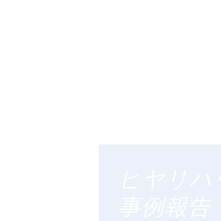
ヒヤリハ
事例報告